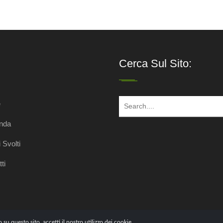
Cerca Sul Sito:
e
enda
 Svolti
ti
u questo sito, accetti il ​​nostro utilizzo dei cookie.