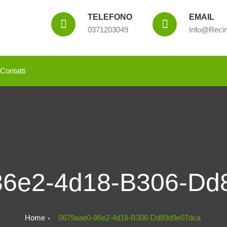
TELEFONO
EMAIL
0371203049
Info@recin
Contatti
86e2-4d18-B306-Dd
Home
0679aae0-86e2-4d18-B306-Dd89d9e07dca