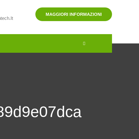
MAGGIORI INFORMAZIONI
tech.it
89d9e07dca